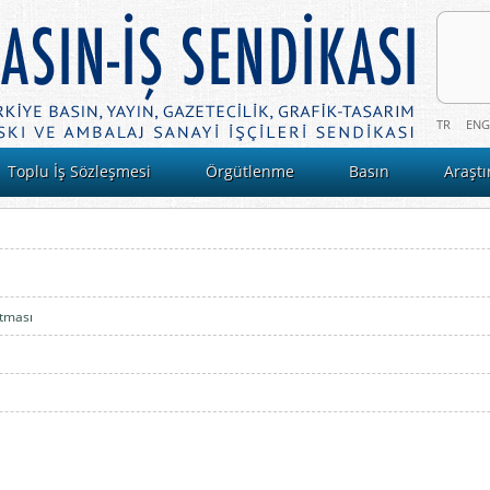
TR
ENG
Toplu İş Sözleşmesi
Örgütlenme
Basın
Araşt
ıtması