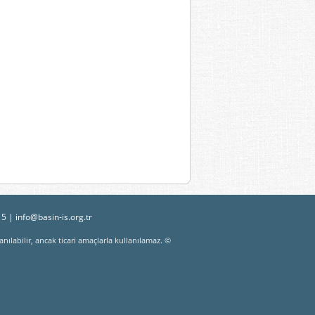
15 |
info@basin-is.org.tr
nılabilir, ancak ticari amaçlarla kullanılamaz. ©