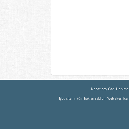
Necatibey Cad. Hanımel
İşbu sitenin tüm hakları saklıdır. Web sitesi iç