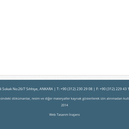
i Sokak No:26/7 Sıhhiye, ANKARA | T: +90 (312) 230 29 08 | F: +90 (312) 229 43 
erisindeki dökümanlar, resim ve diğer materyaller kaynak gösterilerek izin alınmadan kulla
2014
Web Tasarım
İnajans