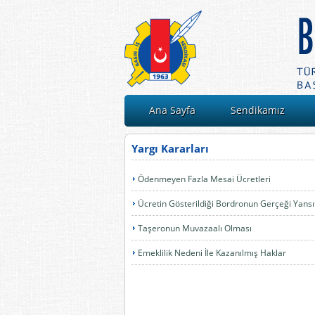
Ana Sayfa
Sendikamız
Yargı Kararları
Ödenmeyen Fazla Mesai Ücretleri
Ücretin Gösterildiği Bordronun Gerçeği Yans
Taşeronun Muvazaalı Olması
Emeklilik Nedeni İle Kazanılmış Haklar