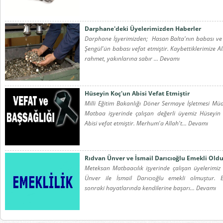
Darphane'deki Üyelerimizden Haberler
Darphane İşyerimizden; Hasan Balta'nın babası v
Şengül'ün babası vefat etmiştir. Kaybettiklerimize A
rahmet, yakınlarına sabır ... Devamı
Hüseyin Koç'un Abisi Vefat Etmiştir
Milli Eğitim Bakanlığı Döner Sermaye İşletmesi Mü
Matbaa işyerinde çalışan değerli üyemiz Hüseyin
Abisi vefat etmiştir. Merhum'a Allah't... Devamı
Rıdvan Ünver ve İsmail Darıcıoğlu Emekli Old
Meteksan Matbaacılık işyerinde çalışan üyelerimiz
Ünver ile İsmail Darıcıoğlu emekli olmuştur. 
sonraki hayatlarında kendilerine başarı... Devamı