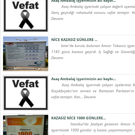
Asaş Ambalaj işyerimizin acı kaybı...
Asaş Ambalaj işyerinde çalışan değerli üyemiz
Genç geçirdiği rahatsızlık sonucu vefat etmiştir. Ke
Devamı
NİCE KAZASIZ GÜNLERE ...
İzmir'de kurulu bulunan Amcor Tobacco işyeri
1185 günü kazasız geçirdi. İş Sağlığı ve Güvenliği
Devamı
Asaş Ambalaj işyerimizin acı kaybı...
Asaş Ambalaj işyerinde çalışan üyelerimiz M
Küçükbıçakcı'nın annesi ve Ramazan Parlatan'ın
vefat etmiştir. Ken... Devamı
KAZASIZ NİCE 1000 GÜNLERE...
İstanbul'da faaliyet gösteren Amcor Fle
işyerimizde 1000 gündür iş kazası yaşanmamıştır. 