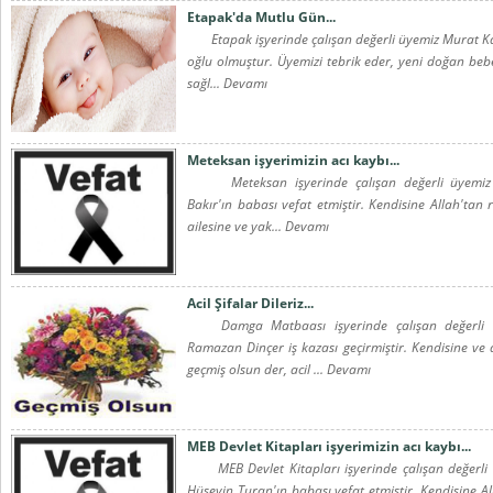
Etapak'da Mutlu Gün...
Etapak işyerinde çalışan değerli üyemiz Murat K
oğlu olmuştur. Üyemizi tebrik eder, yeni doğan beb
sağl... Devamı
Meteksan işyerimizin acı kaybı...
Meteksan işyerinde çalışan değerli üyemiz
Bakır'ın babası vefat etmiştir. Kendisine Allah'tan 
ailesine ve yak... Devamı
Acil Şifalar Dileriz...
Damga Matbaası işyerinde çalışan değerli 
Ramazan Dinçer iş kazası geçirmiştir. Kendisine ve a
geçmiş olsun der, acil ... Devamı
MEB Devlet Kitapları işyerimizin acı kaybı...
MEB Devlet Kitapları işyerinde çalışan değerli
Hüseyin Turan'ın babası vefat etmiştir. Kendisine Al