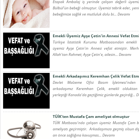
Etapak Ambalaj iş yerinde çalışan değerli üyem
Bülbül'ün bebeği olmuştur. Üyemizi tebrik eder, yen
bebeğimize sağlık ve mutluluk dolu bi... Devamı
Emekli Üyemiz Ayşe Çetin'in Annesi Vefat Etmi
Türkiye İstatistik Kurumu Matbaasından emekli 
üyemiz Ayşe Çetin'in Annesi vefat etmiştir. Mer
Allah'tan Rahmet; Ayşe Çetin'e, ailesin... Devamı
Emekli Arkadaşımız Keremhan Çelik Vefat Etmi
Devlet Malzeme Ofisi Basım İşletmesi'nden 
arkadaşımız Keremhan Çelik, emekli olduktan
yerleştiği Kanada'da geçtiğimiz günlerde geçirdiğ... 
TÜİK'ten Mustafa Çam ameliyat olmuştur
TÜİK Matbaası'nda çalışan üyemiz Mustafa Çam bel
ameliyatı geçirmiştir. Arkadaşımıza geçmiş olsun diy
an önce sağlığına kavuşmas... Devamı