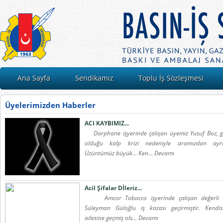
Ana Sayfa
Sendikamız
Toplu İş Sözleşmesi
Üyelerimizden Haberler
ACI KAYBIMIZ...
Darphane işyerinde çalışan üyemiz Yusuf Boz, g
olduğu kalp krizi nedeniyle aramızdan ayrılm
Üzüntümüz büyük... Ken... Devamı
Acil Şifalar Dİleriz...
Amcor Tobacco işyerinde çalışan değerli 
Süleyman Güloğlu iş kazası geçirmiştir. Kendi
ailesine geçmiş ols... Devamı