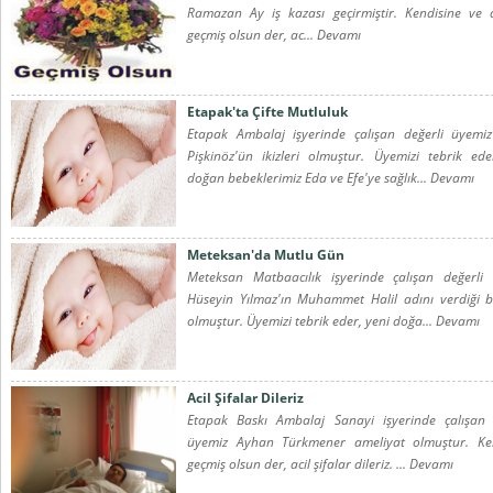
Ramazan Ay iş kazası geçirmiştir. Kendisine ve a
geçmiş olsun der, ac... Devamı
Etapak'ta Çifte Mutluluk
Etapak Ambalaj işyerinde çalışan değerli üyemi
Pişkinöz'ün ikizleri olmuştur. Üyemizi tebrik ede
doğan bebeklerimiz Eda ve Efe'ye sağlık... Devamı
Meteksan'da Mutlu Gün
Meteksan Matbaacılık işyerinde çalışan değerli
Hüseyin Yılmaz'ın Muhammet Halil adını verdiği b
olmuştur. Üyemizi tebrik eder, yeni doğa... Devamı
Acil Şifalar Dileriz
Etapak Baskı Ambalaj Sanayi işyerinde çalışan 
üyemiz Ayhan Türkmener ameliyat olmuştur. Ken
geçmiş olsun der, acil şifalar dileriz. ... Devamı