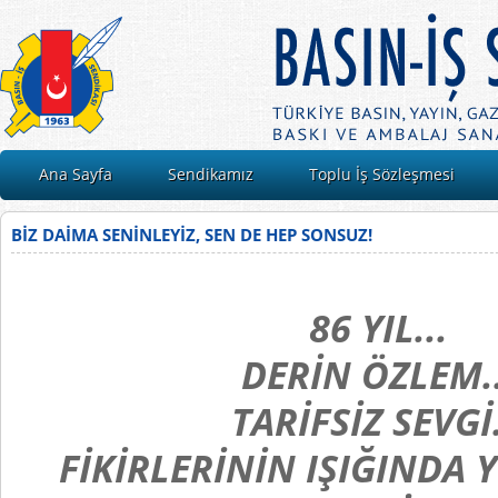
Ana Sayfa
Sendikamız
Toplu İş Sözleşmesi
BİZ DAİMA SENİNLEYİZ, SEN DE HEP SONSUZ!
86 YIL...
DERİN ÖZLEM..
TARİFSİZ SEVGİ.
FİKİRLERİNİN IŞIĞINDA