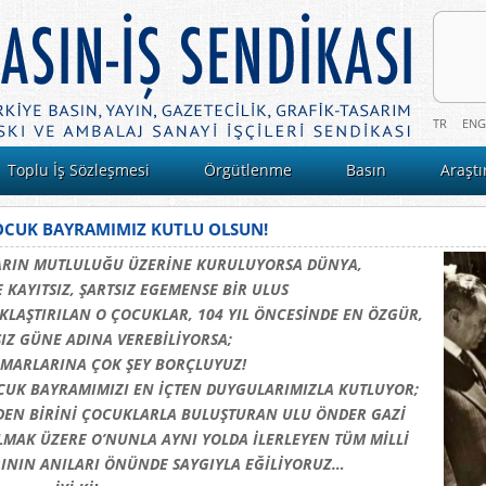
TR
ENG
Toplu İş Sözleşmesi
Örgütlenme
Basın
Araşt
ÇOCUK BAYRAMIMIZ KUTLU OLSUN!
LARIN MUTLULUĞU ÜZERİNE KURULUYORSA DÜNYA,
 KAYITSIZ, ŞARTSIZ EGEMENSE BİR ULUS
LAŞTIRILAN O ÇOCUKLAR, 104 YIL ÖNCESİNDE EN ÖZGÜR,
IZ GÜNE ADINA VEREBİLİYORSA;
MARLARINA ÇOK ŞEY BORÇLUYUZ!
CUK BAYRAMIMIZI EN İÇTEN DUYGULARIMIZLA KUTLUYOR;
DEN BİRİNİ ÇOCUKLARLA BULUŞTURAN ULU ÖNDER GAZİ
MAK ÜZERE O’NUNLA AYNI YOLDA İLERLEYEN TÜM MİLLİ
NIN ANILARI ÖNÜNDE SAYGIYLA EĞİLİYORUZ…