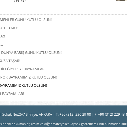
İYİ Kİ!
RETMENLER GÜNÜ KUTLU OLSUN!
KUTLU MU?
UZ!
..
ÜL DÜNYA BARIŞ GÜNÜ KUTLU OLSUN!
SUZA TAŞAR!
İLEĞİYLE; İYİ BAYRAMLAR...
 SPOR BAYRAMIMIZ KUTLU OLSUN!
BAYRAMIMIZ KUTLU OLSUN!
Yİ BAYRAMLAR!
i Sokak No:26/7 Sıhhiye, ANKARA | T: +90 (312) 230 29 08 | F: +90 (312) 229 43 
erisindeki dökümanlar, resim ve diğer materyaller kaynak gösterilerek izin alınmadan kulla