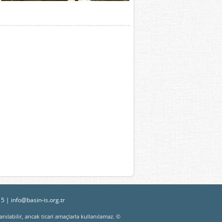
15 |
info@basin-is.org.tr
nılabilir, ancak ticari amaçlarla kullanılamaz. ©