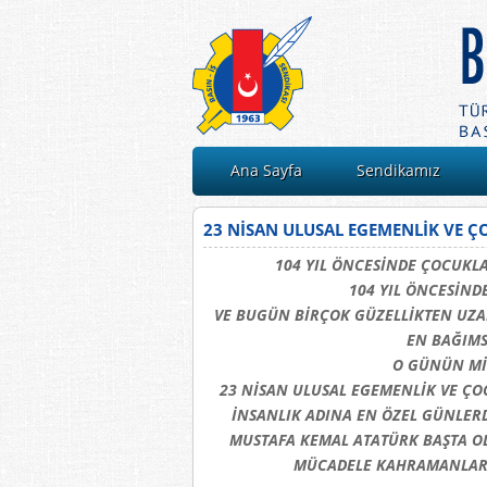
Ana Sayfa
Sendikamız
23 NİSAN ULUSAL EGEMENLİK VE 
104 YIL ÖNCESİNDE ÇOCUK
104 YIL ÖNCESİNDE
VE BUGÜN BİRÇOK GÜZELLİKTEN UZAK
EN BAĞIMS
O GÜNÜN Mİ
23 NİSAN ULUSAL EGEMENLİK VE ÇO
İNSANLIK ADINA EN ÖZEL GÜNLER
MUSTAFA KEMAL ATATÜRK BAŞTA OL
MÜCADELE KAHRAMANLARI