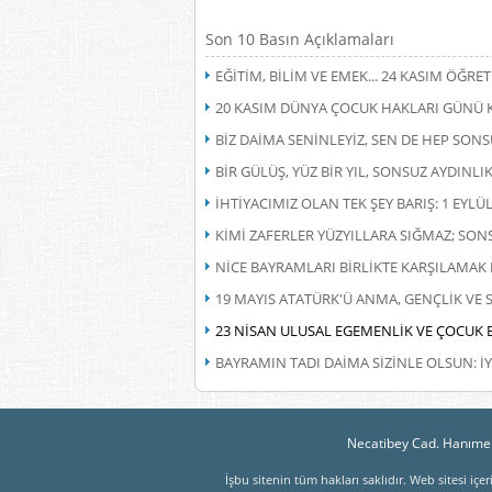
Son 10 Basın Açıklamaları
EĞİTİM, BİLİM VE EMEK... 24 KASIM ÖĞ
20 KASIM DÜNYA ÇOCUK HAKLARI GÜNÜ 
BİZ DAİMA SENİNLEYİZ, SEN DE HEP SONS
BİR GÜLÜŞ, YÜZ BİR YIL, SONSUZ AYDINLIK.
İHTİYACIMIZ OLAN TEK ŞEY BARIŞ: 1 EYL
KİMİ ZAFERLER YÜZYILLARA SIĞMAZ; SON
NİCE BAYRAMLARI BİRLİKTE KARŞILAMAK D
19 MAYIS ATATÜRK'Ü ANMA, GENÇLİK VE
23 NİSAN ULUSAL EGEMENLİK VE ÇOCUK 
BAYRAMIN TADI DAİMA SİZİNLE OLSUN: İ
Necatibey Cad. Hanımel
İşbu sitenin tüm hakları saklıdır. Web sitesi iç